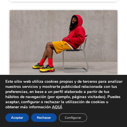
Este sitio web utiliza cookies propias y de terceros para analizar
nuestros servicios y mostrarte publicidad relacionada con tus
preferencias, en base a un perfil elaborado a partir de tus
Kith y Salomon estrenan nuevas
hábitos de navegación (por ejemplo, páginas visitadas). Puedes
zapas de tendencia...
aceptar, configurar o rechazar la utilización de cookies u
obtener más información
AQUÍ
.
Kith y Salomon vuelven a unir fuerzas para reimaginar el
legado de las icónicas zapatillas XT a...
Aceptar
Rechazar
Configurar