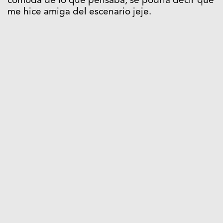
cómoda de lo que pensaba, se podría decir que
me hice amiga del escenario jeje.