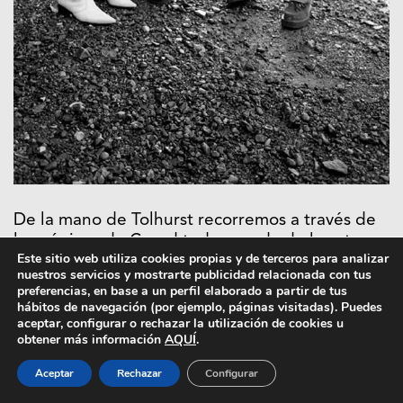
De la mano de Tolhurst recorremos a través de
las páginas de Cured todas y cada de las etapas
Este sitio web utiliza cookies propias y de terceros para analizar
de su vida.
Desde su infancia junto con
nuestros servicios y mostrarte publicidad relacionada con tus
Robert, pasando por la formación de las
preferencias, en base a un perfil elaborado a partir de tus
primeras bandas seminales y la consolidación
hábitos de navegación (por ejemplo, páginas visitadas). Puedes
aceptar, configurar o rechazar la utilización de cookies u
del fenómeno, hasta llegar a su
obtener más información
AQUÍ
.
desintegración y expulsión de The Cure.
Un
libro autobiográfico que hará las delicias de los
Aceptar
Rechazar
Configurar
fans y generará más de un debate.