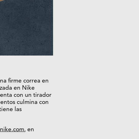
una firme correa en
izada en Nike
menta con un tirador
mentos culmina con
iene las
nike.com
, en