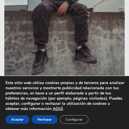
Este sitio web utiliza cookies propias y de terceros para analizar
nuestros servicios y mostrarte publicidad relacionada con tus
preferencias, en base a un perfil elaborado a partir de tus
hábitos de navegación (por ejemplo, páginas visitadas). Puedes
Para ti, ¿qué significa cuando no hay nadie al
aceptar, configurar o rechazar la utilización de cookies u
obtener más información
AQUÍ
.
volante? ¿Lo consideras algo positivo o
negativo?
Aceptar
Rechazar
Configurar
No es un título muy poético, es literalmente lo