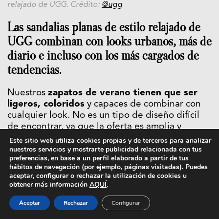
relajado de UGG. Crédito:
@ugg
Las sandalias planas de estilo relajado de
UGG combinan con looks urbanos, más de
diario e incluso con los más cargados de
tendencias.
Nuestros
zapatos de verano tienen que ser
ligeros, coloridos
y capaces de combinar con
cualquier look. No es un tipo de diseño difícil
de encontrar, ya que la oferta es amplia y
variada, pero dar con el modelo perfecto no
Este sitio web utiliza cookies propias y de terceros para analizar
nuestros servicios y mostrarte publicidad relacionada con tus
siempre resulta tan sencillo. Entre todas las
preferencias, en base a un perfil elaborado a partir de tus
propuestas que llegan cada temporada, y
hábitos de navegación (por ejemplo, páginas visitadas). Puedes
dejando a un lado las tendencias virales, nos
aceptar, configurar o rechazar la utilización de cookies u
quedamos sin ninguna duda con las sandalias
obtener más información
AQUÍ
.
planas de estilo relajado de UGG.
Aceptar
Rechazar
Configurar
La firma estadounidense, conocida por sus