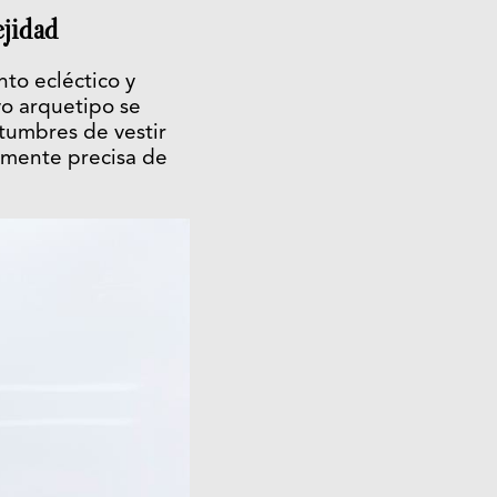
jidad
to ecléctico y
vo arquetipo se
tumbres de vestir
camente precisa de