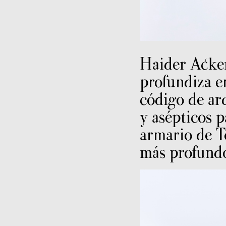
Haider Ack
profundiza e
código de ar
y asépticos p
armario de 
más profundo