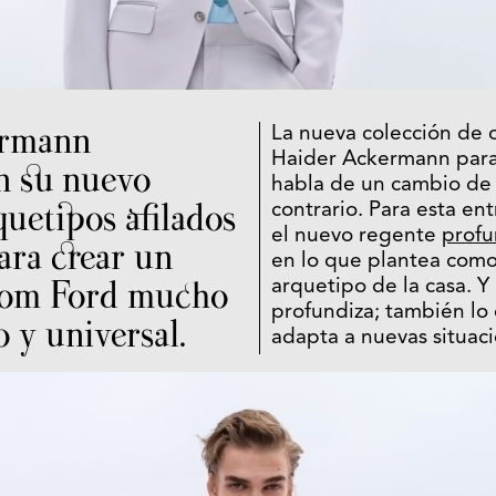
ermann
La nueva colección de
Haider Ackermann para
n su nuevo
habla de un cambio de 
quetipos afilados
contrario. Para esta e
el nuevo regente
profu
ara crear un
en lo que plantea como
Tom Ford mucho
arquetipo de la casa. Y 
profundiza; también lo
 y universal.
adapta a nuevas situaci