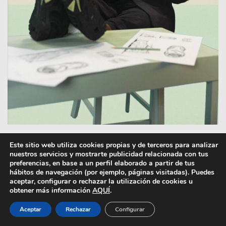
Este sitio web utiliza cookies propias y de terceros para analizar
¿Qué nos podemos encontrar en el armario de
nuestros servicios y mostrarte publicidad relacionada con tus
Reebok X Tobe Nwigwe
? La colección destaca
preferencias, en base a un perfil elaborado a partir de tus
piezas de outerwear, como una
parka larga y
hábitos de navegación (por ejemplo, páginas visitadas). Puedes
oversize
o un
chaleco utility
como estrellas.
aceptar, configurar o rechazar la utilización de cookies u
obtener más información
AQUÍ
.
También, tenemos
jerséis de juego de mangas
¾
decoradas con el dorsal 88 y el icónico Vector
Aceptar
Rechazar
Configurar
de la firma. Una
camiseta del mismo corte
y