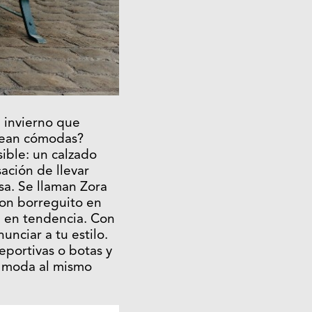
a invierno que
sean cómodas?
ible: un calzado
sación de llevar
sa. Se llaman Zora
 con borreguito en
e en tendencia. Con
unciar a tu estilo.
eportivas o botas y
la moda al mismo