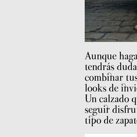
Aunque haga
tendrás duda
combinar tus
looks de inv
Un calzado q
seguir disfru
tipo de zapat