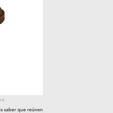
rá.
es saber que reúnen