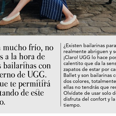
 mucho frío, no
¿Existen bailarinas par
realmente abriguen y 
s a la hora de
¡Claro! UGG lo hace pos
 bailarinas con
calentito que da la sen
zapatos de estar por ca
ierno de UGG.
Ballet y son bailarinas
ue te permitirá
dos colores, totalment
ellas no tendrás que ren
tando de este
Olvídate de usar solo d
o.
disfruta del confort y 
tiempo.