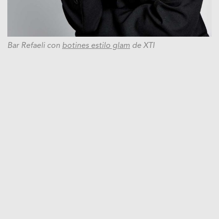
Bar Refaeli con
botines estilo glam
de XTI