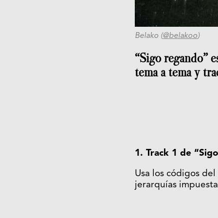
Belako (
@belakoo
)
“Sigo regando” es
tema a tema y tra
1. Track 1 de “Si
Usa los códigos del 
jerarquías impuestas