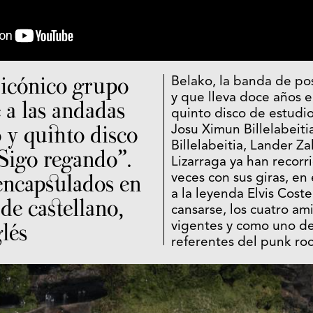
 icónico grupo
Belako, la banda de po
y que lleva doce años e
 a las andadas
quinto disco de estudi
 y quinto disco
Josu Ximun Billelabeit
Billelabeitia, Lander Za
“Sigo regando”.
Lizarraga ya han recorr
encapsulados en
veces con sus giras, en
a la leyenda Elvis Costel
de castellano,
cansarse, los cuatro am
lés
vigentes y como uno de
referentes del punk roc