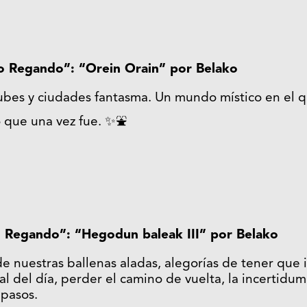
go Regando”: “Orein Orain” por Belako
nubes y ciudades fantasma. Un mundo místico en el 
 que una vez fue. ✨⛲️
o Regando”: “Hegodun baleak III” por Belako
de nuestras ballenas aladas, alegorías de tener que i
inal del día, perder el camino de vuelta, la incertid
 pasos.