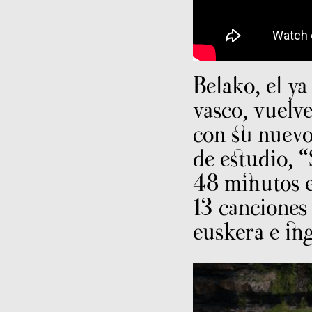
Belako, el ya
vasco, vuelve
con su nuevo
de estudio, 
48 minutos 
13 canciones 
euskera e ing