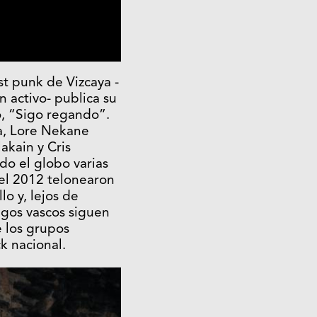
st punk de Vizcaya -
n activo- publica su
o, “Sigo regando”.
ia, Lore Nekane
lakain y Cris
ido el globo varias
 el 2012 telonearon
lo y, lejos de
igos vascos siguen
 los grupos
k nacional.