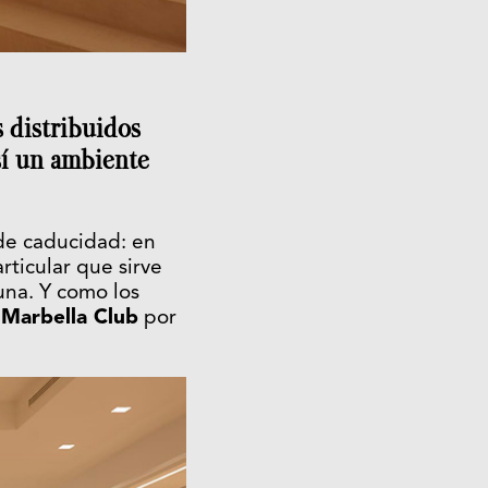
 distribuidos
sí un ambiente
 de caducidad: en
ticular que sirve
una. Y como los
l
Marbella Club
por