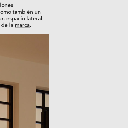
lones
 como también un
un espacio lateral
a de la
marca
.