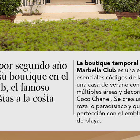
 por segundo año
La boutique temporal
Marbella Club
es una e
su boutique en el
esenciales códigos de l
b, el famoso
una casa de verano co
múltiples áreas y decor
stas a la costa
Coco Chanel. Se crea 
roza lo paradisiaco y qu
perfección con el embl
de playa.