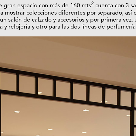
2
te gran espacio con más de 160 mts
cuenta con 3 sa
a mostrar colecciones diferentes por separado, así
un salón de calzado y accesorios y por primera vez, 
a y relojería y otro para las dos líneas de perfumerí