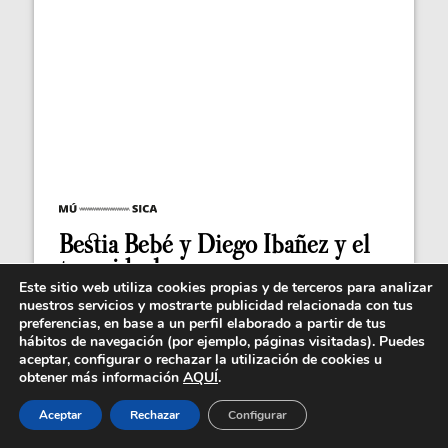
Bestia Bebé y Diego Ibañez y el
tema ideal para...
Este sitio web utiliza cookies propias y de terceros para analizar
Bestia Bebé y Diego Ibañez el grupo argentino y el
nuestros servicios y mostrarte publicidad relacionada con tus
frontman español, aunque son amigos desde...
preferencias, en base a un perfil elaborado a partir de tus
hábitos de navegación (por ejemplo, páginas visitadas). Puedes
aceptar, configurar o rechazar la utilización de cookies u
obtener más información
AQUÍ
.
Aceptar
Rechazar
Configurar