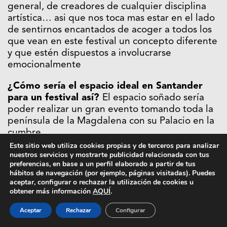
general, de creadores de cualquier disciplina
artística… asi que nos toca mas estar en el lado
de sentirnos encantados de acoger a todos los
que vean en este festival un concepto diferente
y que estén dispuestos a involucrarse
emocionalmente
¿Cómo sería el espacio ideal en Santander
para un festival así?
El espacio soñado sería
poder realizar un gran evento tomando toda la
península de la Magdalena con su Palacio en la
cumbre.
Este sitio web utiliza cookies propias y de terceros para analizar
S
antander Music Festival está más enfocado
nuestros servicios y mostrarte publicidad relacionada con tus
preferencias, en base a un perfil elaborado a partir de tus
hacia el indie, ¿creéis que algún día habrá
hábitos de navegación (por ejemplo, páginas visitadas). Puedes
cabida para la música urbana o electrónica
aceptar, configurar o rechazar la utilización de cookies u
más
underground
?
Tristemente parece que
obtener más información
AQUÍ
.
hoy en día a todo hay que ponerle etiquetas…
Aceptar
Rechazar
Configurar
esperamos que algún día el festival refleje la
variedad y el ADN de todos los que lo