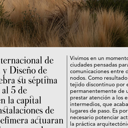
nternacional de
Vivimos en un moment
ciudades pensadas para 
 y Diseño de
comunicaciones entre d
ebra su séptima
nodos. Como resultad
tejido discontinuo por
 al 5 de
permanentemente de un 
n la capital
prestar atención a los 
intermedios, que acab
nstalaciones de
lugares de paso. Es por
 efímera actuaran
necesario potenciar ac
la práctica arquitectó