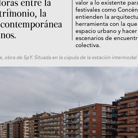
ras entre la
valor a lo existente par
trimonio, la
festivales como Concén
entienden la arquitect
a contemporánea
herramienta con la que
nos.
espacio urbano y hacer
escenarios de encuentr
colectiva.
e, obra de SpY. Situada en la cúpula de la estación intermodal