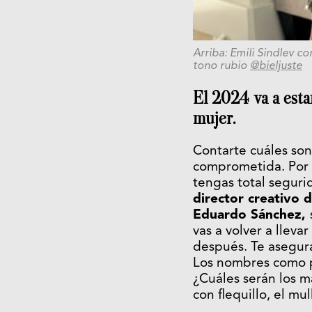
Arriba: Emili Sindlev c
tono rubio
@bieljuste
El 2024 va a esta
mujer.
Contarte cuáles so
comprometida. Por 
tengas total seguri
director creativo 
Eduardo Sánchez,
vas a volver a lleva
después. Te asegur
Los nombres como pi
¿Cuáles serán los m
con flequillo, el mu