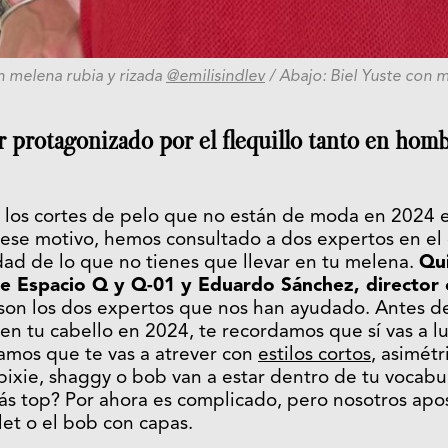
on melena rubia y rizada
@emilisindlev
/ Abajo: Biel Yuste con m
r protagonizado por el flequillo tanto en ho
n los cortes de pelo que no están de moda en 2024 
ese motivo, hemos consultado a dos expertos en el 
dad de lo que no tienes que llevar en tu melena.
Qu
de Espacio Q y Q-01 y Eduardo Sánchez, director
son los dos expertos que nos han ayudado. Antes d
r en tu cabello en 2024, te recordamos que sí vas a lu
amos que te vas a atrever con
estilos cortos
, asimét
xie, shaggy o bob van a estar dentro de tu vocabul
ás top? Por ahora es complicado, pero nosotros apo
llet o el bob con capas.