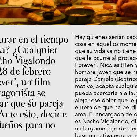
rar en el tiempo
Hay quienes serían cap
cosa en aquellos mome
sa? ¿Cualquier
que su vida ya no tiene 
cho Vigalondo
que le ocurre al protag
Forever’. Nicolas (Henr
28 de febrero
hombre joven que se nie
ver’, un film
pareja Daniela (Beatric
motivo, acepta cualqui
tagonista se
pueda acercarle a ella,
ar que su pareja
alejar ese dolor que le
entera de que ha perd
 Ante esto, decide
ama. El encargado de da
sueños para no
es Nacho Vigalondo, di
un largometraje de cien
base narrativa es una ref