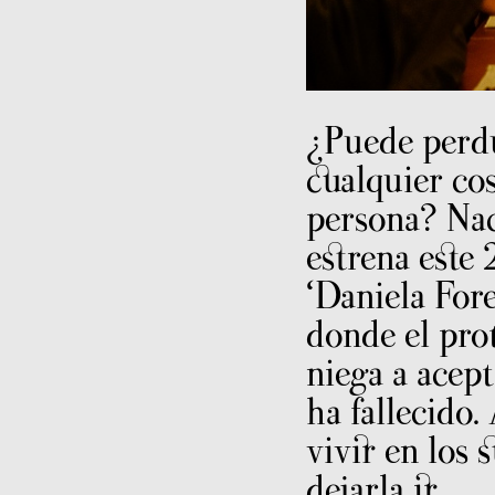
¿Puede perdu
cualquier co
persona? Na
estrena este 
‘Daniela Fore
donde el pro
niega a acept
ha fallecido.
vivir en los 
dejarla ir.