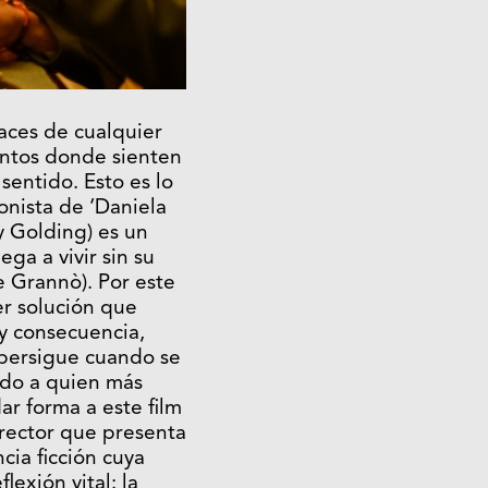
aces de cualquier
ntos donde sienten
sentido. Esto es lo
onista de ‘Daniela
y Golding) es un
ga a vivir sin su
e Grannò). Por este
er solución que
 y consecuencia,
 persigue cuando se
ido a quien más
r forma a este film
rector que presenta
cia ficción cuya
lexión vital: la