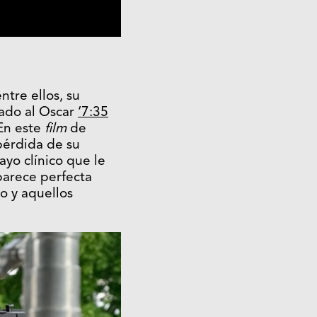
ntre ellos, su
nado al Oscar
‘7:35
 En este
film
de
pérdida de su
ayo clínico que le
parece perfecta
o y aquellos