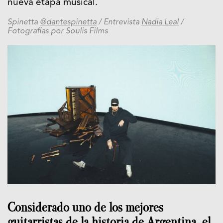
nueva etapa musical.
Spinetta
@dantespinetta
/ Entrevista
Nadia Leal
/
Fotografías por Soulis Films
Considerado uno de los mejores
guitarristas de la historia de Argentina, el