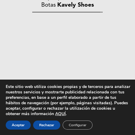
Botas
Kavely Shoes
————————————-
Este sitio web utiliza cookies propias y de terceros para analizar
Texto: Ramón Fano | 7 mayo 2016
nuestros servicios y mostrarte publicidad relacionada con tus
preferencias, en base a un perfil elaborado a partir de tus
hábitos de navegación (por ejemplo, páginas visitadas). Puedes
aceptar, configurar o rechazar la utilización de cookies u
Compartir
obtener más información
AQUÍ
.
Aceptar
Rechazar
Configurar
+
Comentarios
1