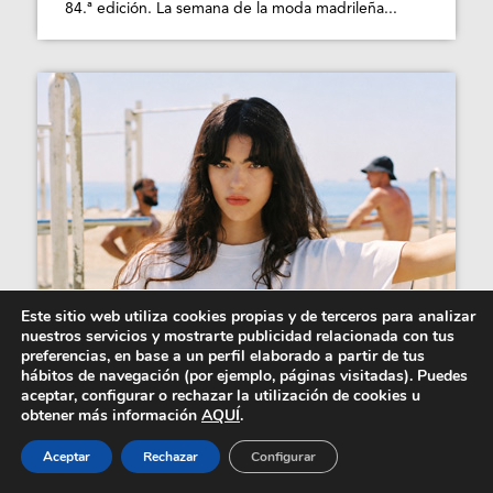
84.ª edición. La semana de la moda madrileña...
Este sitio web utiliza cookies propias y de terceros para analizar
nuestros servicios y mostrarte publicidad relacionada con tus
preferencias, en base a un perfil elaborado a partir de tus
hábitos de navegación (por ejemplo, páginas visitadas). Puedes
Ohne Project y Nwhr recuperan el
aceptar, configurar o rechazar la utilización de cookies u
verano retro de...
obtener más información
AQUÍ
.
El concepto de moda con estilo retro sportswear
Aceptar
Rechazar
Configurar
cambia este verano por culpa de dos firmas...