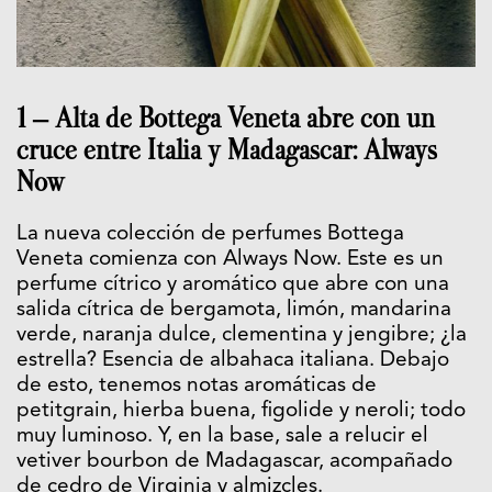
1 – Alta de Bottega Veneta abre con un
cruce entre Italia y Madagascar: Always
Now
La nueva colección de perfumes Bottega
Veneta comienza con Always Now. Este es un
perfume cítrico y aromático que abre con una
salida cítrica de bergamota, limón, mandarina
verde, naranja dulce, clementina y jengibre; ¿la
estrella? Esencia de albahaca italiana. Debajo
de esto, tenemos notas aromáticas de
petitgrain, hierba buena, figolide y neroli; todo
muy luminoso. Y, en la base, sale a relucir el
vetiver bourbon de Madagascar, acompañado
de cedro de Virginia y almizcles.