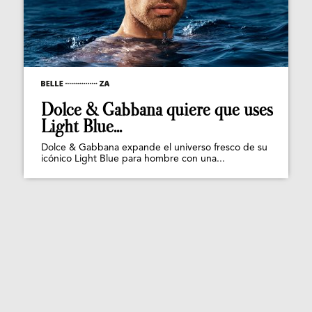
Dolce & Gabbana quiere que uses
Light Blue...
Dolce & Gabbana expande el universo fresco de su
icónico Light Blue para hombre con una...