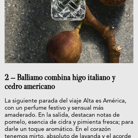
2 – Balliamo combina higo italiano y
cedro americano
La siguiente parada del viaje Alta es América,
con un perfume festivo y sensual más
amaderado. En la salida, destacan notas de
pomelo, esencia de cidra y pimienta fresca; para
darle un toque aromático. En el corazón
tenemos mirto, absoluto de lavanda y el acorde