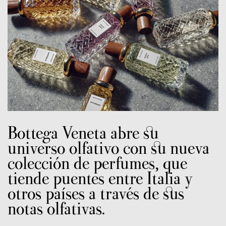
Bottega Veneta abre su
universo olfativo con su nueva
colección de perfumes, que
tiende puentes entre Italia y
otros países a través de sus
notas olfativas.