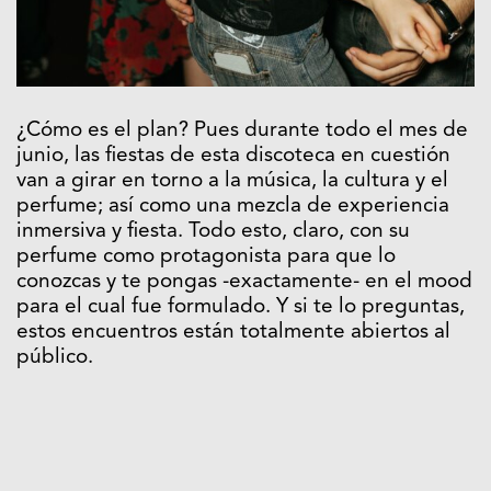
¿Cómo es el plan? Pues durante todo el mes de
junio, las fiestas de esta discoteca en cuestión
van a girar en torno a la música, la cultura y el
perfume; así como una mezcla de experiencia
inmersiva y fiesta. Todo esto, claro, con su
perfume como protagonista para que lo
conozcas y te pongas -exactamente- en el mood
para el cual fue formulado. Y si te lo preguntas,
estos encuentros están totalmente abiertos al
público.