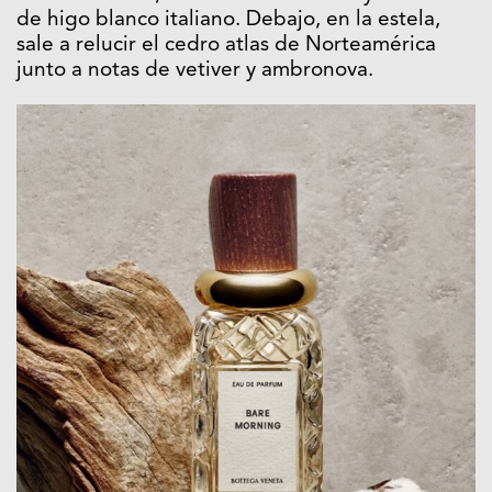
de higo blanco italiano. Debajo, en la estela,
sale a relucir el cedro atlas de Norteamérica
junto a notas de vetiver y ambronova.