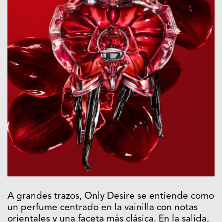
A grandes trazos, Only Desire se entiende como
un perfume centrado en la vainilla con notas
orientales y una faceta más clásica. En la salida,