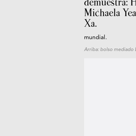
demuestra: H
Michaela Ye
Xa.
mundial.
Arriba: bolso mediado 