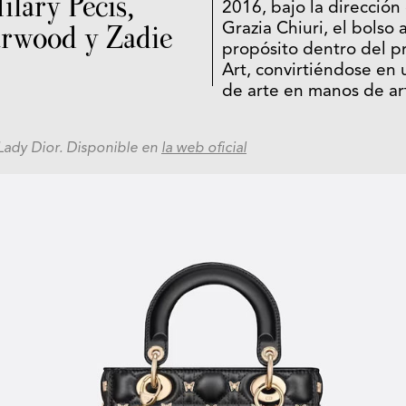
ilary Pecis,
2016, bajo la dirección
arwood y Zadie
Grazia Chiuri, el bolso
propósito dentro del p
Art, convirtiéndose en 
de arte en manos de ar
Lady Dior. Disponible en
la web oficial