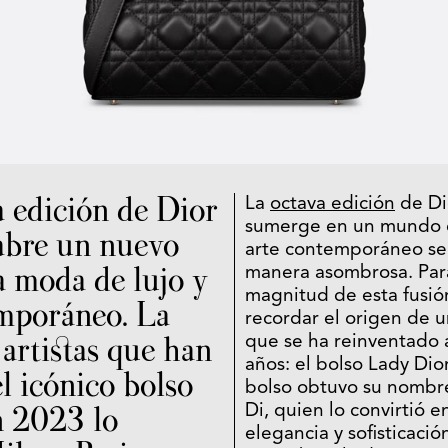
a edición de Dior
La
octava edición
de Di
sumerge en un mundo d
abre un nuevo
arte contemporáneo se
a moda de lujo y
manera asombrosa. Par
magnitud de esta fusió
emporáneo. La
recordar el origen de 
 artistas que han
que se ha reinventado a
años: el bolso Lady Dio
l icónico bolso
bolso obtuvo su nombr
n 2023 lo
Di, quien lo convirtió 
elegancia y sofisticaci