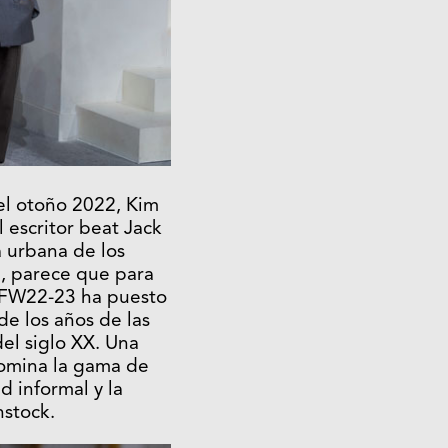
 el otoño 2022, Kim
l escritor beat Jack
a urbana de los
, parece que para
 FW22-23 ha puesto
de los años de las
el siglo XX. Una
omina la gama de
d informal y la
nstock.