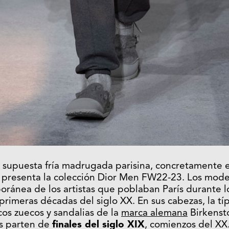
supuesta fría madrugada parisina, concretamente 
se presenta la colección Dior Men FW22-23. Los mod
ránea de los artistas que poblaban París durante l
primeras décadas del siglo XX. En sus cabezas, la típ
ticos zuecos y sandalias de la
marca alemana
Birkensto
as parten de
finales del siglo XIX
, comienzos del XX