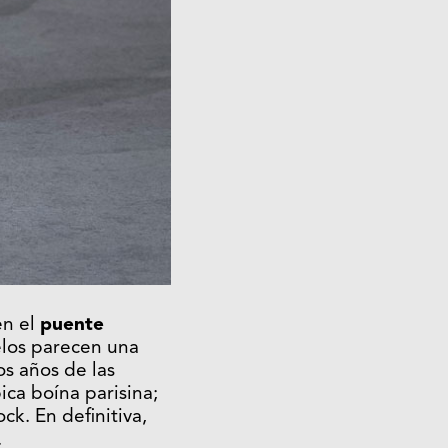
en el
puente
elos parecen una
os años de las
ica boína parisina;
ck. En definitiva,
.