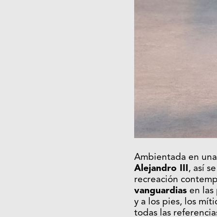
Ambientada en una 
Alejandro III
, así 
recreación contempo
vanguardias
en las 
y a los pies, los mí
todas las referenci