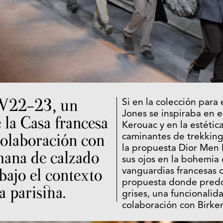
W22-23, un
Si en la colección para
Jones se inspiraba en e
 la Casa francesa
Kerouac y en la estétic
colaboración con
caminantes de trekking
la propuesta Dior Men
mana de calzado
sus ojos en la bohemia 
bajo el contexto
vanguardias francesas d
propuesta donde pred
a parisina.
grises, una funcionalida
colaboración con Birke