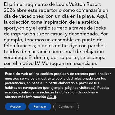
El primer segmento de Louis Vuitton Resort
2026 abre este repertorio como comenzaría un
día de vacaciones: con un día en la playa. Aquí,
la colección toma inspiración de la estética
sporty-chic y el estilo surfero a través de looks
de inspiración súper casual y desenfadada. Por
ejemplo, tenemos un ensemble en punto de
felpa francesa; o polos en tie-dye con parches
tejidos de macramé como señal de relajación
veraniega. El denim, por su parte, se estampa
con el motivo LV Monogram en esenciales
funcionales para hacer layering, sirviendo como
Este sitio web utiliza cookies propias y de terceros para analizar
base para las prendas blancas y para los
nuestros servicios y mostrarte publicidad relacionada con tus
accesorios. Los de esta parte, rescatan tonos
preferencias, en base a un perfil elaborado a partir de tus
naranjas y rosas potentes y se plasman en
hábitos de navegación (por ejemplo, páginas visitadas). Puedes
aceptar, configurar o rechazar la utilización de cookies u
iconos atemporales. Y, como punto naif, se
obtener más información
AQUÍ
.
construye un bolso-balón de volley en cuero y
lona Monogram.
Aceptar
Rechazar
Configurar