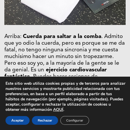
Arriba:
Cuerda para saltar a la comba
. Admito
que yo odio la cuerda, pero es porque se me da
fatal, no tengo ninguna sincronia y me cuesta
muchísimo hacer un minuto sin tropezarme.
Pero eso soy yo, a la mayoría de la gente se le
da genial. Es un
ejercicio cardiovascular
fantástico
. Puedes hacer sesiones de
entrenamiento combinado con otros aparatos
Este sitio web utiliza cookies propias y de terceros para analizar
nuestros servicios y mostrarte publicidad relacionada con tus
como las kettlebells o combinarlas con
preferencias, en base a un perfil elaborado a partir de tus
abdominales. También es un ejercicio perfecto
hábitos de navegación (por ejemplo, páginas visitadas). Puedes
para calentar. Hace falta, eso sí, un pequeño
aceptar, configurar o rechazar la utilización de cookies u
obtener más información
AQUÍ
.
requirimiento de altura para que no te estés
dando todo el rato en el techo. También podéis
Aceptar
Rechazar
Configurar
saltar en la calle si no sois timídos. Este modelo