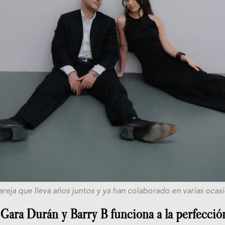
areja que lleva años juntos y ya han colaborado en varias ocas
 Gara Durán y Barry B funciona a la perfecció