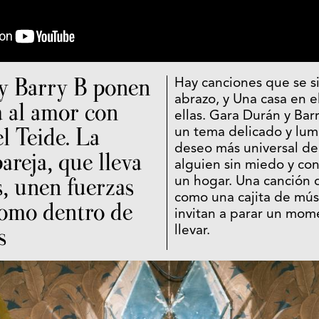
y Barry B ponen
Hay canciones que se 
abrazo, y Una casa en e
 al amor con
ellas. Gara Durán y Bar
l Teide. La
un tema delicado y lum
deseo más universal de
areja, que lleva
alguien sin miedo y con
s, unen fuerzas
un hogar. Una canción 
como una cajita de mús
como dentro de
invitan a parar un mom
s
llevar.