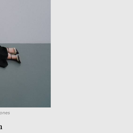
iones
n