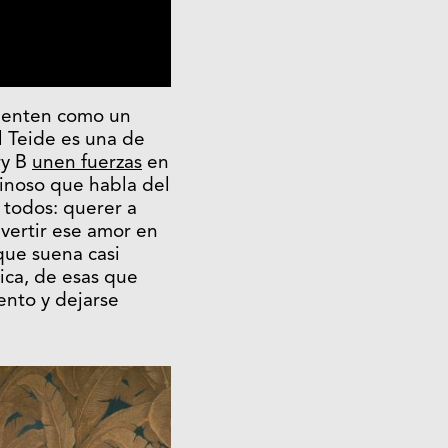
sienten como un
l Teide es una de
ry B
unen fuerzas
en
inoso que habla del
 todos: querer a
vertir ese amor en
que suena casi
ica, de esas que
ento y dejarse