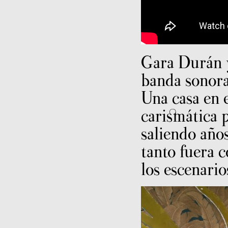
Gara Durán 
banda sonora
Una casa en e
carismática p
saliendo año
tanto fuera 
los escenario