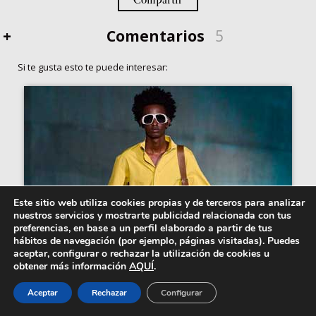
+
Comentarios
5
Si te gusta esto te puede interesar:
Este sitio web utiliza cookies propias y de terceros para analizar
nuestros servicios y mostrarte publicidad relacionada con tus
preferencias, en base a un perfil elaborado a partir de tus
hábitos de navegación (por ejemplo, páginas visitadas). Puedes
aceptar, configurar o rechazar la utilización de cookies u
obtener más información
AQUÍ
.
Dior Cruise 2027: El sueño de
Aceptar
Rechazar
Configurar
Hollywood en...