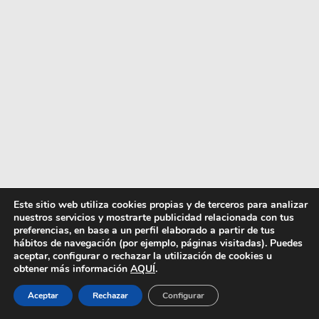
Este sitio web utiliza cookies propias y de terceros para analizar
¿Y tu te quieres unir a esta moda tan
nuestros servicios y mostrarte publicidad relacionada con tus
preferencias, en base a un perfil elaborado a partir de tus
extravagante?
Porque ya puedes hacerte con
hábitos de navegación (por ejemplo, páginas visitadas). Puedes
toda esta colección en las tiendas de Bershka o
aceptar, configurar o rechazar la utilización de cookies u
en su
página web
obtener más información
AQUÍ
.
Aceptar
Rechazar
Configurar