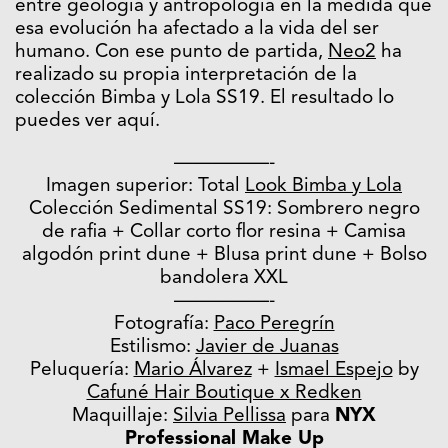
entre geología y antropología en la medida que
esa evolución ha afectado a la vida del ser
humano. Con ese punto de partida,
Neo2
ha
realizado su propia interpretación de la
colección Bimba y Lola SS19. El resultado lo
puedes ver aquí.
—————-
Imagen superior: Total
Look Bimba y Lola
Colección Sedimental SS19: Sombrero negro
de rafia + Collar corto flor resina + Camisa
algodón print dune + Blusa print dune + Bolso
bandolera XXL
—————-
Fotografía:
Paco Peregrín
Estilismo:
Javier de Juanas
Peluquería:
Mario Álvarez
+
Ismael Espejo
by
Cafuné Hair Boutique x Redken
Maquillaje:
Silvia Pellissa
para
NYX
Professional Make Up