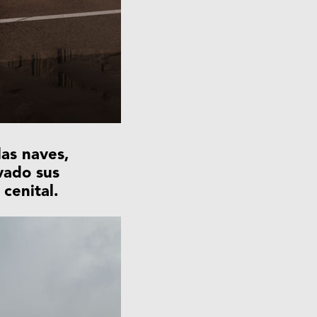
las naves,
vado sus
 cenital.