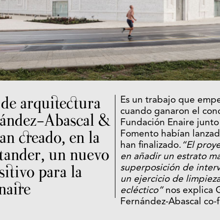
 de arquitectura
Es un trabajo que emp
cuando ganaron el conc
ández-Abascal &
Fundación Enaire junto 
n creado, en la
Fomento habían lanzad
han finalizado.
“El proye
tander, un nuevo
en añadir un estrato má
itivo para la
superposición de inte
un ejercicio de limpiez
naire
ecléctico”
nos explica 
Fernández-Abascal co-