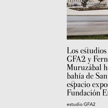
Los estudios
GFA2 y Fern
Muruzábal ha
bahía de San
espacio expos
Fundación E
estudio GFA2