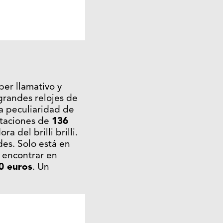
per llamativo y
grandes relojes de
la peculiaridad de
staciones de
136
a del brilli brilli.
es. Solo está en
 encontrar en
0 euros
. Un