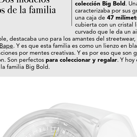
colección Big Bold
. Un
 de la familia
caracterizaba por sus 
una caja de
47 milímet
cubierta con un cristal
curvado que le da un ai
ole, destacaba uno para los amantes del streetwear,
 Bape
. Y es que esta familia es como un lienzo en b
aciones por mentes creativas. Y es por eso que son g
ón. Son perfectos
para coleccionar y regalar
. Y hoy
a familia Big Bold.