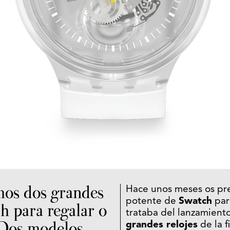
mos dos grandes
Hace unos meses os pr
potente de
Swatch
par
h para regalar o
trataba del lanzamiento
 Dos modelos
grandes relojes
de la f