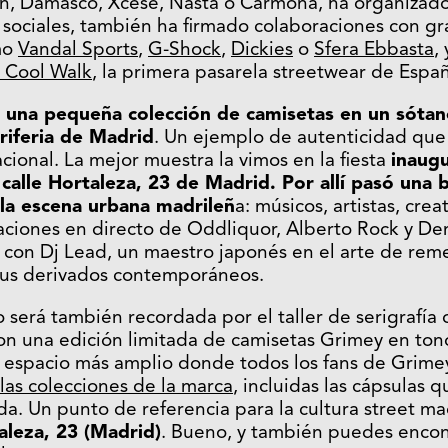
n, Damasco, Xcese, Nasta o Carmona, ha organizado
s sociales, también ha firmado colaboraciones con 
mo
Vandal Sports
,
G-Shock
,
Dickies
o
Sfera Ebbasta
,
 Cool Walk
, la primera pasarela streetwear de Espa
una pequeña colección de camisetas en un sóta
riferia de Madrid
. Un ejemplo de autenticidad qu
cional. La mejor muestra la vimos en la fiesta
inaugu
 calle Hortaleza, 23 de Madrid. Por allí pasó una 
la escena urbana madrileñ
a: músicos, artistas, cre
iones en directo de Oddliquor, Alberto Rock y Den
 con Dj Lead, un maestro japonés en el arte de remez
sus derivados contemporáneos.
o será también recordada por el taller de serigrafía 
on una edición limitada de camisetas Grimey en ton
o espacio más amplio donde todos los fans de Grime
las colecciones de la marca
, incluidas las cápsulas 
da. Un punto de referencia para la cultura street ma
aleza, 23 (Madrid)
. Bueno, y también puedes encon