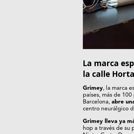
La marca esp
la calle Hort
Grimey
, la marca 
países, más de 100 
Barcelona,
abre una
centro neurálgico de
Grimey lleva ya má
hop a través de su 