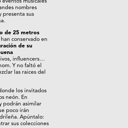
 eventos musicales
grandes nombres
 y presenta sus
ña.
no de 25 metros
e han conservado en
ración de su
buena
ativos, influencers…
om. Y no faltó el
clar las raices del
donde los invitados
os neón. En
y podrán asimilar
que poco irán
drileña. Apúntalo:
trar sus colecciones