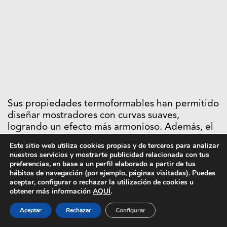
Sus propiedades termoformables han permitido
diseñar mostradores con curvas suaves,
logrando un efecto más armonioso. Además, el
tono Snow Concrete, con su pulcritud y sutiles
Este sitio web utiliza cookies propias y de terceros para analizar
puntos grises, añade sofisticación al conjunto.
nuestros servicios y mostrarte publicidad relacionada con tus
preferencias, en base a un perfil elaborado a partir de tus
“Para nosotros, era primordial que el nuevo
hábitos de navegación (por ejemplo, páginas visitadas). Puedes
aceptar, configurar o rechazar la utilización de cookies u
establecimiento reflejara los valores de nuestra
obtener más información
AQUÍ
.
marca: cuidado y respeto hacia el dulce de
autor. El efecto
wow
que hemos logrado con la
Aceptar
Rechazar
Configurar
nueva imagen no solo cumple con lo que