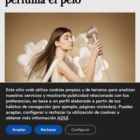
Este sitio web utiliza cookies propias y de terceros para analizar
nuestros servicios y mostrarte publicidad relacionada con tus
preferencias, en base a un perfil elaborado a partir de tus
hábitos de navegación (por ejemplo, páginas visitadas). Puedes
La tecnología Zero Frizz que
aceptar, configurar o rechazar la utilización de cookies u
obtener más información
AQUÍ
.
incorpora el secador Dreame
Hair Glory Mix, junto al
Aceptar
Rechazar
Configurar