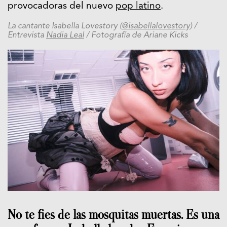
provocadoras del nuevo
pop latino
.
La cantante Isabella Lovestory (
@isabellalovestory
) /
Entrevista
Nadia Leal
/ Fotografía de Ariane Kicks
No te fies de las mosquitas muertas. Es una