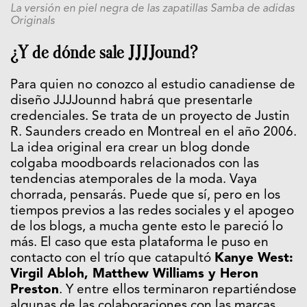
La versión en piel negra de las zapatillas Samba de adidas
Originals
¿Y de dónde sale JJJJound?
Para quien no conozco al estudio canadiense de
diseño JJJJounnd habrá que presentarle
credenciales. Se trata de un proyecto de Justin
R. Saunders creado en Montreal en el año 2006.
La idea original era crear un blog donde
colgaba moodboards relacionados con las
tendencias atemporales de la moda. Vaya
chorrada, pensarás. Puede que sí, pero en los
tiempos previos a las redes sociales y el apogeo
de los blogs, a mucha gente esto le pareció lo
más. El caso que esta plataforma le puso en
contacto con el trío que catapultó
Kanye West:
Virgil Abloh, Matthew Williams y Heron
Preston
. Y entre ellos terminaron repartiéndose
algunas de las colaboraciones con las marcas