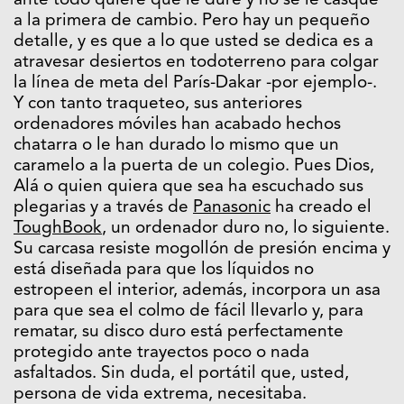
ante todo quiere que le dure y no se le casque
a la primera de cambio. Pero hay un pequeño
detalle, y es que a lo que usted se dedica es a
atravesar desiertos en todoterreno para colgar
la línea de meta del París-Dakar -por ejemplo-.
Y con tanto traqueteo, sus anteriores
ordenadores móviles han acabado hechos
chatarra o le han durado lo mismo que un
caramelo a la puerta de un colegio. Pues Dios,
Alá o quien quiera que sea ha escuchado sus
plegarias y a través de
Panasonic
ha creado el
ToughBook
, un ordenador duro no, lo siguiente.
Su carcasa resiste mogollón de presión encima y
está diseñada para que los líquidos no
estropeen el interior, además, incorpora un asa
para que sea el colmo de fácil llevarlo y, para
rematar, su disco duro está perfectamente
protegido ante trayectos poco o nada
asfaltados. Sin duda, el portátil que, usted,
persona de vida extrema, necesitaba.