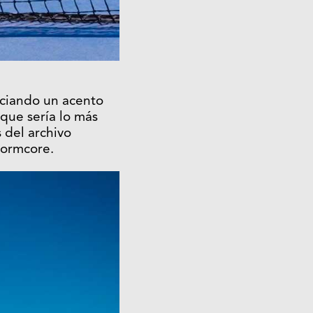
unciando un acento
 que sería lo más
 del archivo
normcore.