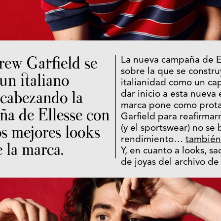
rew Garfield se
La nueva campaña de El
sobre la que se constru
un italiano
italianidad como un capi
cabezando la
dar inicio a esta nueva 
marca pone como prot
a de Ellesse con
Garfield para reafirma
os mejores looks
(y el sportswear) no se 
rendimiento…
también 
 la marca.
Y, en cuanto a looks, sa
de joyas del archivo de