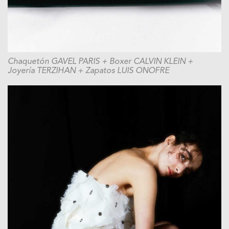
Chaquetón GAVEL PARIS + Boxer CALVIN KLEIN +
Joyería TERZIHAN + Zapatos LUIS ONOFRE