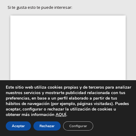
Si te gusta esto te puede interesar:
Este sitio web utiliza cookies propias y de terceros para analizar
nuestros servicios y mostrarte publicidad relacionada con tus
preferencias, en base a un perfil elaborado a partir de tus
Maquillaje gráfico vs claroscuro: la
hábitos de navegación (por ejemplo, páginas visitadas). Puedes
aceptar, configurar o rechazar la utilización de cookies u
batalla de...
obtener más información
AQUÍ
.
La belleza ya no sigue una única dirección. Hoy
conviven dos formas radicalmente distintas de...
Aceptar
Rechazar
Configurar