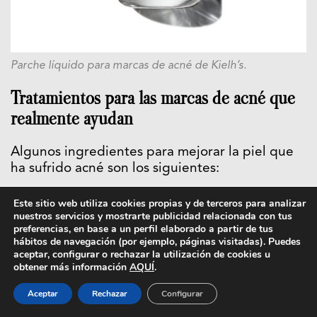
Parche líquido para marcas de acné de Kielh’s.
Tratamientos para las marcas de acné que
realmente ayudan
Algunos ingredientes para mejorar la piel que
ha sufrido acné son los siguientes:
Retinol
Este sitio web utiliza cookies propias y de terceros para analizar
nuestros servicios y mostrarte publicidad relacionada con tus
preferencias, en base a un perfil elaborado a partir de tus
El retinol para las marcas de acné es ideal, ya
hábitos de navegación (por ejemplo, páginas visitadas). Puedes
que acelera la renovación celular, y ayuda a
aceptar, configurar o rechazar la utilización de cookies u
obtener más información
AQUÍ
.
difuminarlas. Además, previene nuevos brotes.
Eso sí, úsalo con cuidado: empieza con baja
Aceptar
Rechazar
Configurar
concentración y aplícalo solo por la noche, y usa