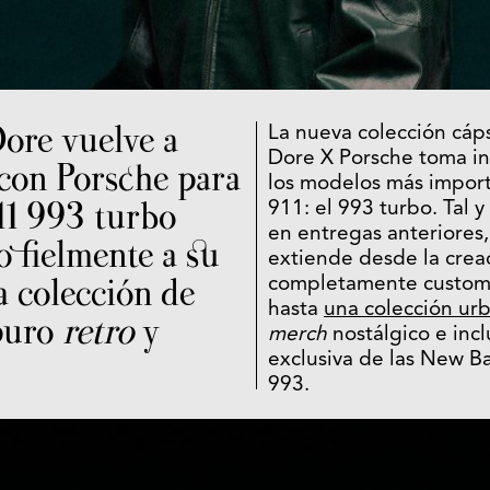
ore vuelve a
La nueva colección cáp
Dore X Porsche toma in
 con Porsche para
los modelos más import
11 993 turbo
911: el 993 turbo. Tal 
en entregas anteriores,
o fielmente a su
extiende desde la crea
a colección de
completamente customi
hasta
una colección ur
puro
retro
y
merch
nostálgico e incl
exclusiva de las New B
993.