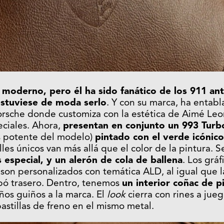
 moderno, pero él ha sido fanático de los 911 an
stuviese de moda serlo
. Y con su marca, ha entabl
orsche donde customiza con la estética de Aimé Le
ciales. Ahora,
presentan en conjunto un 993 Turb
 potente del modelo)
pintado con el verde icónic
lles únicos van más allá que el color de la pintura. 
especial, y un alerón de cola de ballena
. Los gráf
on personalizados con temática ALD, al igual que l
pó trasero. Dentro, tenemos
un interior coñac de p
os guiños a la marca. El
look
cierra con rines a jueg
astillas de freno en el mismo metal.