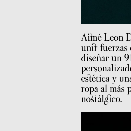
Aimé Leon D
unir fuerzas
diseñar un 9
personalizad
estética y un
ropa al más 
nostálgico.