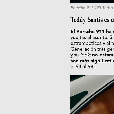
Porsche 911 993 Turbo
Teddy Santis es 
El Porsche 911 ha
vueltas al asunto. 
estrambóticos y al m
Generación tras gen
y su
look
;
no estam
son más significat
el 94 al 98).