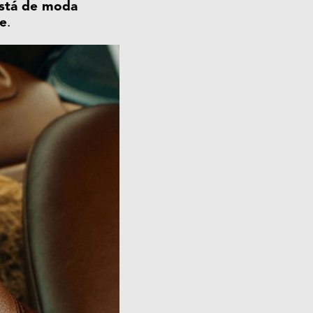
está de moda
je
.