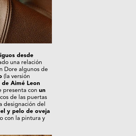
tiguos desde
ado una relación
on Dore algunos de
o
(la versión
o de Aimé Leon
Se presenta con
un
icos de las puertas
a designación del
iel y pelo de oveja
o con la pintura y