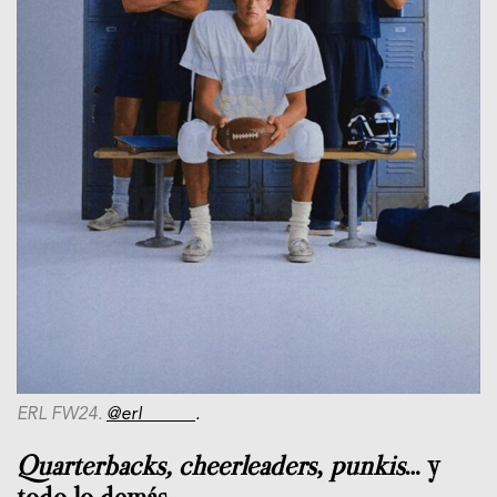
ERL FW24.
@erl______
.
Quarterbacks, cheerleaders
,
punkis
… y