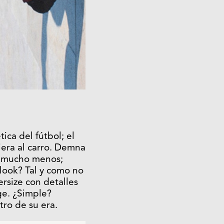
ica del fútbol; el
iera al carro. Demna
ni mucho menos;
 look? Tal y como no
rsize con detalles
ge. ¿Simple?
ro de su era.