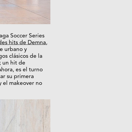
iaga Soccer Series
des hits de Demna
,
e urbano y
gos clásicos de la
 un hit de
hora, es el turno
tar su primera
 y el makeover no