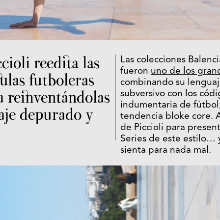
cioli reedita las
Las colecciones Balenc
fueron
uno de los gran
ulas futboleras
combinando su lenguaj
a reinventándolas
subversivo con los códi
indumentaria de fútbol;
aje depurado y
tendencia bloke core. A
de Piccioli para presen
Series de este estilo…
sienta para nada mal.