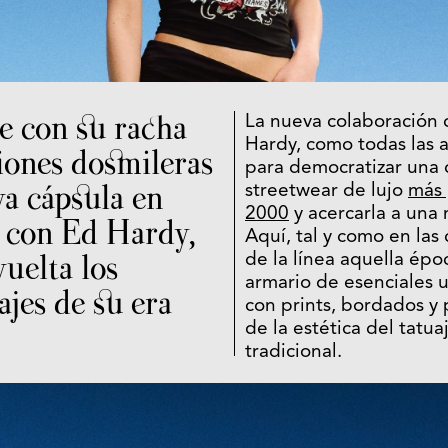
e con su racha
La nueva colaboración 
Hardy, como todas las a
iones dosmileras
para democratizar una 
a cápsula en
streetwear de lujo
más 
2000
y acercarla a una
 con Ed Hardy,
Aquí, tal y como en las 
uelta los
de la línea aquella épo
armario de esenciales 
ajes de su era
con prints, bordados y
de la estética del tatu
tradicional.