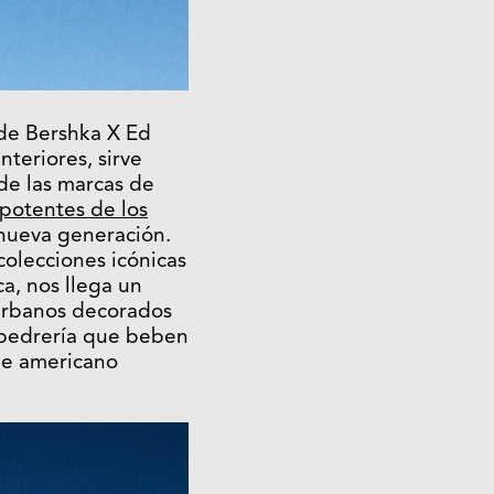
de Bershka X Ed
nteriores, sirve
de las marcas de
potentes de los
 nueva generación.
colecciones icónicas
ca, nos llega un
urbanos decorados
 pedrería que beben
aje americano