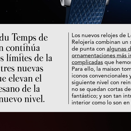
 du Temps de
Los nuevos relojes de L
Relojería combinan un s
n continúa
de punta con
algunas d
s límites de la
ornamentaciones más i
complicadas
que hemos 
 tres nuevas
Para ello, la maison t
e elevan el
iconos convencionales y 
siguiente nivel con rei
esano de la
no se quedan cortas del
nuevo nivel.
fantástico; y son tan in
interior como lo son en 