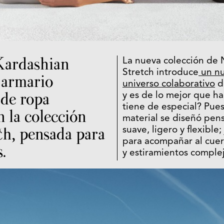
Kardashian
La nueva colección de 
Stretch introduce
un nu
 armario
universo colaborativo
d
 de ropa
y es de lo mejor que h
tiene de especial? Pue
n la colección
material se diseñó pen
ch, pensada para
suave, ligero y flexible;
para acompañar al cue
.
y estiramientos complej