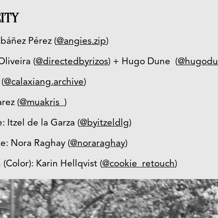
ITY
Ibáñez Pérez (
@angies.zip
)
liveira (
@directedbyrizos
) + Hugo Dune (
@hugodu
 (
@calaxiang.archive
)
rez (
@muakris_
)
: Itzel de la Garza (
@byitzeldlg
)
e: Nora Raghay (
@noraraghay
)
Color): Karin Hellqvist (
@cookie_retouch
)