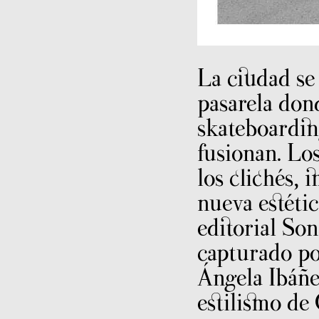
La ciudad se
pasarela don
skateboardin
fusionan. Los
los clichés,
nueva estétic
editorial Son
capturado po
Ángela Ibáñe
estilismo de 