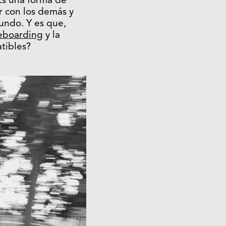
 Es una forma de
r con los demás y
undo. Y es que,
eboarding
y la
tibles?