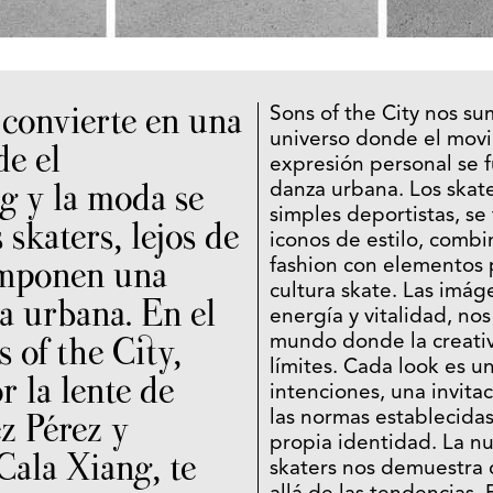
 convierte en una
Sons of the City nos s
universo donde el movi
de el
expresión personal se 
g y la moda se
danza urbana. Los skate
simples deportistas, se
 skaters, lejos de
iconos de estilo, comb
 imponen una
fashion con elementos 
cultura skate. Las imág
a urbana. En el
energía y vitalidad, no
s of the City,
mundo donde la creativ
límites. Cada look es u
r la lente de
intenciones, una invita
z Pérez y
las normas establecidas
propia identidad. La n
Cala Xiang, te
skaters nos demuestra