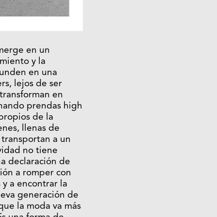
umerge en un
miento y la
funden en una
rs, lejos de ser
 transforman en
inando prendas high
propios de la
enes, llenas de
s transportan a un
idad no tiene
na declaración de
ción a romper con
 y a encontrar la
ueva generación de
 que la moda va más