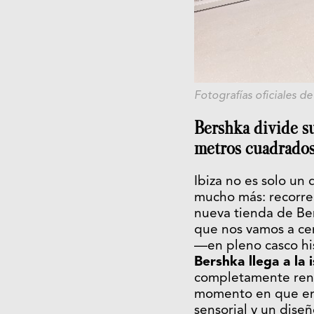
Fotografías oficiales d
Bershka divide su
metros cuadrados
Ibiza no es solo un 
mucho más: recorre
nueva tienda de Ber
que nos vamos a cen
—en pleno casco hi
Bershka llega a la 
completamente reno
momento en que entr
sensorial y un dis