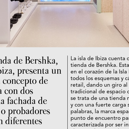
nda de Bershka,
La isla de Ibiza cuenta
tienda de Bershka. Esta
biza, presenta un
en el corazón de la Isl
 concepto de
todos los esquemas y c
retail, dando un giro a
a con dos
tradicional de espacio
na fachada de
se trata de una tienda m
y con una fuerte carga s
a o probadores
palabras, la marca esp
n diferentes
punto de encuentro par
caracterizada por ser in