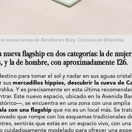
e la nueva tienda de Bershka en Ibiza. Cortesía de @bershka
 nueva flagship en dos categorías: la de muje
, y la de hombre, con aproximadamente 126.
destino para tomar el sol y nadar en sus aguas cristali
r sus
mercadillos hippies, descubrir la cueva de 
shka. Y es precisamente en esta última recomendaci
trar. Este nuevo espacio, ubicado en la Avenida B
stórico—, se encuentra en una zona con una amplia
isla con una flagship
que no es un local más. Se tra
vado que rompe con los esquemas tradicionales del
es, sentirás que estás en un espacio vivo, con una 
eño cuidadosamente modelado para ofrecer una exper