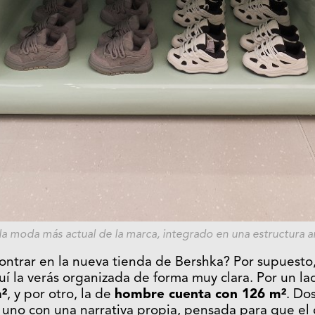
a moda más actual de la marca, integrado en una estructura ar
trar en la nueva tienda de Bershka? Por supuesto, 
uí la verás organizada de forma muy clara. Por un la
²
, y por otro, la de
hombre cuenta con 126 m²
. Do
 uno con una narrativa propia, pensada para que el