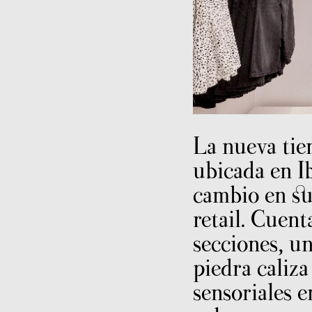
La nueva tie
ubicada en I
cambio en su
retail. Cuent
secciones, u
piedra caliz
sensoriales e