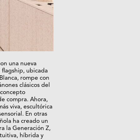
 con una nueva
 flagship, ubicada
a Blanca, rompe con
ánones clásicos del
l concepto
 de compra. Ahora,
ás viva, escultórica
ensorial. En otras
añola ha creado un
a la Generación Z,
tuitiva, híbrida y