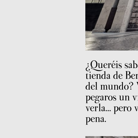
¿Queréis sab
tienda de Be
del mundo? V
pegaros un v
verla… pero 
pena.