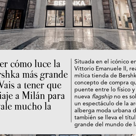
er cómo luce la
Situada en el icónico e
Vittorio Emanuele II, re
rshka más grande
mítica tienda de Bersh
ais a tener que
concepto de compra qu
puente entre lo físico y 
iaje a Milán para
nueva
flagship
no es so
vale mucho la
un espectáculo de la a
alberga moda urbana 
también se lleva el títu
grande del mundo de l