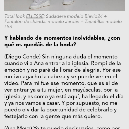
Total look
ELLESSE
: Sudadera
modelo Blevio24 +
Pantalón de
chándal modelo Jardán +
Zapatillas modelo
LSR
Y hablando de momentos inolvidables, ¿con
qué os quedáis de la boda?
(Diego Conde) Sin ninguna duda el momento
cuando vi a Ana entrar a la iglesia. Rompí de la
emoción y no paré de llorar de alegría. Por ese
motivo agacho la cabeza y se puede ver en el
vídeo. Para mí fue ese momento, que es el de
ver entrar ya a tu mujer, en mayúsculas, por la
iglesia, y es como ya está aquí, ha llegado el día
y ya nos vamos a casar. Y por supuesto, no me
puedo olvidar la oportunidad de celebrarlo y
festejarlo con la gente que más quiero.
(Ana Moya) Yo te puedo decir varios, como por