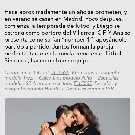
Hace aproximadamente un año se prometen, y
en verano se casan en Madrid. Poco después,
comienza la temporada de fútbol y Diego se
estrena como portero del Villarreal C.F. Y Ana se
presenta como su fan “number 1”, apoyándole
partido a partido. Juntos forman la pareja
perfecta, tanto en la moda como en el
fútbol
.
Sin duda, hacen un buen equipo.
Diego con total look
ELLESSE
: Bermudas y chaqueta
modelo Trezi + Calcetines modelo Pullo + Zapatillas
modelo LSR Ana con total look
ELLESSE
: Pantalón y
chaqueta modelo Hondo + Zapatillas modelo LSR