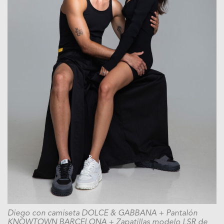
Diego con camiseta DOLCE & GABBANA
+ Pantalón
KNOWTOWN BARCELONA
+ Zapatillas modelo LSR de