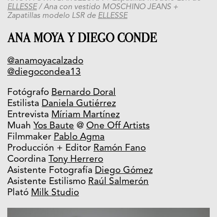
ELLESSE
/
Ana con vestido MOSCHINO JEANS
+
Zapatillas modelo LSR de
ELLESSE
ANA MOYA Y DIEGO CONDE
@anamoyacalzado
@diegocondea13
Fotógrafo
Bernardo Doral
Estilista
Daniela Gutiérrez
Entrevista
Míriam Martínez
Muah
Yos Baute
@
One Off Artists
Filmmaker
Pablo Agma
Producción + Editor
Ramón Fano
Coordina
Tony Herrero
Asistente Fotografía
Diego Gómez
Asistente Estilismo
Raúl Salmerón
Plató
Milk Studio