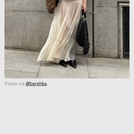
Fotos vía
@bershka
.